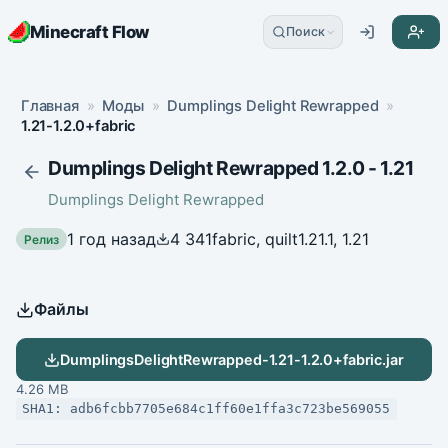
Minecraft Flow
Поиск
Главная
»
Моды
»
Dumplings Delight Rewrapped
»
1.21-1.2.0+fabric
Dumplings Delight Rewrapped 1.2.0 - 1.21
Dumplings Delight Rewrapped
1 год назад
4 341
fabric, quilt
1.21.1, 1.21
Релиз
Файлы
DumplingsDelightRewrapped-1.21-1.2.0+fabric.jar
4.26 MB
SHA1: adb6fcbb7705e684c1ff60e1ffa3c723be569055