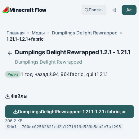
Minecraft Flow
Поиск
Главная
»
Моды
»
Dumplings Delight Rewrapped
»
1.21.1-1.2.1+fabric
Dumplings Delight Rewrapped 1.2.1 - 1.21.1
Dumplings Delight Rewrapped
1 год назад
94 964
fabric, quilt
1.21.1
Релиз
Файлы
DumplingsDelightRewrapped-1.21.1-1.2.1+fabric.jar
306.2 KB
SHA1: 700dc02562621cd2a127f919d539b5aa2e7af295